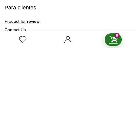
Para clientes
Product for review
Contact Us
0
Best deals
Catalog
Para vendedores
Testimonial
How to use
Donate Us
Catalog
Boletín de Noticias